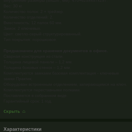
Внутренние размеры (ВхШхГ, мм): 470+625х457х297.
Вес: 30 кг.
Количество полок: 2 + трейзер.
Количество отделений: 2.
Вместимость: 12 папок 60 мм.
Замок: 2 ключевых.
Цвет: светло-серый структурированный.
Тип покрытия: порошковое.
Предназначен для хранения документов в офисе.
Сварная конструкция из стали.
Толщина лицевой панели – 1,2 мм.
Толщина боковых стенок – 1,2 мм.
Комплектуются замками:базовая комплектация - ключевые
замки Практик;
Оборудован встроенным отделением, запирающимся на ключ.
Комплектуется переставными полками.
Поставляется в собранном виде.
Гарантийный срок: 1 год.
Скрыть
Характеристики