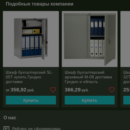
Подобные товары компании
Шкаф бухгалтерский SL-
Шкаф бухгалтерский
Шка
65T купить Гродно
архивный М-08 доставка
32T
доставка
Гродно и область
дос
358,92
366,29
25
от
руб.
руб.
Купить
Купить
О нас
Рейтинг не сформирован