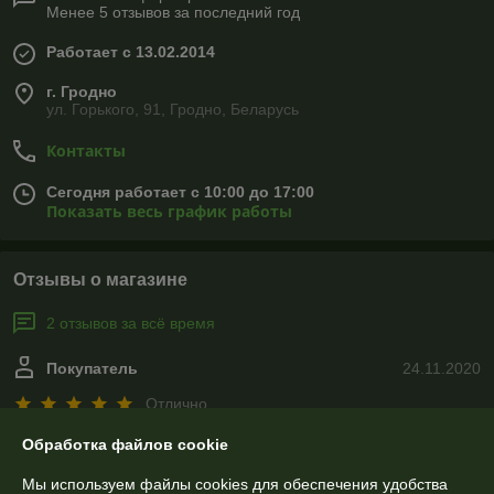
Менее 5 отзывов за последний год
Работает с 13.02.2014
г. Гродно
ул. Горького, 91, Гродно, Беларусь
Контакты
Сегодня работает с 10:00 до 17:00
Показать весь график работы
Отзывы о магазине
2 отзывов за всё время
Покупатель
24.11.2020
Отлично
Обработка файлов cookie
Заказывала изготовление металлической кровати по собственному 
эскизу. Кровать отличная, надежная, красивая. Цена очень 
Мы используем файлы cookies для обеспечения удобства
адекватная,   я перед покупкой обошла все магазины и поняла, что 