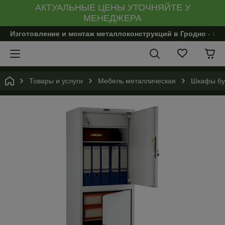
АКТУАЛЬНЫЕ ЦЕНЫ УТОЧНЯЙТЕ У
МЕНЕДЖЕРА
Изготовление и монтаж металлоконструкций в Гродно - И
Товары и услуги
Мебель металлическая
Шкафы бу