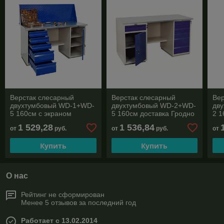
Верстак слесарный
Верстак слесарный
Вер
двухтумбовый WD-1+WD-
двухтумбовый WD-2+WD-
дв
5 160см с экраном
5 160см доставка Гродно
2 1
доставка Гродно и
и область
и о
1 529,28
1 536,84
от
руб.
от
руб.
от
область
Купить
Купить
О нас
Рейтинг не сформирован
Менее 5 отзывов за последний год
Работает с 13.02.2014