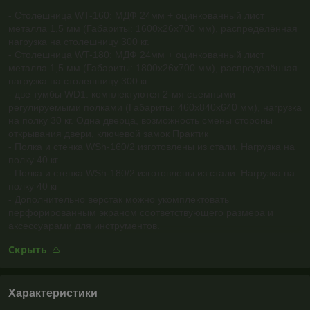
- Столешница WT-160: МДФ 24мм + оцинкованный лист
металла 1,5 мм (Габариты: 1600x26х700 мм), распределённая
нагрузка на столешницу 300 кг.
- Столешница WT-180: МДФ 24мм + оцинкованный лист
металла 1,5 мм (Габариты: 1800x26х700 мм), распределённая
нагрузка на столешницу 300 кг.
- две тумбы WD1: комплектуются 2-мя съемными
регулируемыми полками (Габариты: 460х840х640 мм), нагрузка
на полку 30 кг. Одна дверца, возможность смены стороны
открывания двери, ключевой замок Практик
- Полка и стенка WSh-160/2 изготовлены из стали. Нагрузка на
полку 40 кг.
- Полка и стенка WSh-180/2 изготовлены из стали. Нагрузка на
полку 40 кг
- Дополнительно верстак можно укомплектовать
перфорированным экраном соответствующего размера и
аксессуарами для инструментов.
Скрыть
Характеристики