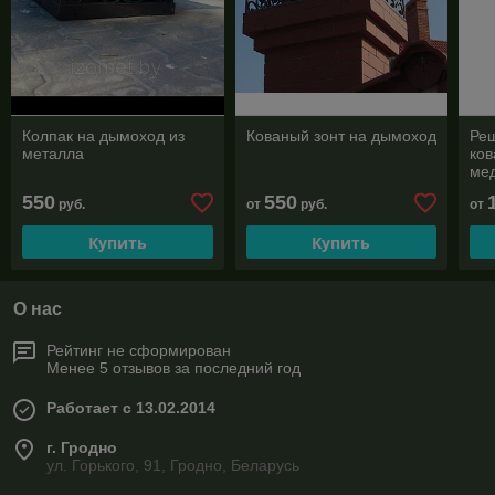
Колпак на дымоход из
Кованый зонт на дымоход
Реш
металла
ков
ме
550
550
руб.
от
руб.
от
Купить
Купить
О нас
Рейтинг не сформирован
Менее 5 отзывов за последний год
Работает с 13.02.2014
г. Гродно
ул. Горького, 91, Гродно, Беларусь