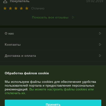
Покупатель
19.02.2019
Отлично
Показать все отзывы
О нас
Контакты
Доставка и оплата
График работы
Обработка файлов cookie
Полная версия сайта
Мы используем файлы cookies для обеспечения удобства
пользователей портала и предоставления персональных
Политика обработки cookies
рекомендаций.
Вы можете настроить файлы cookies или
отключить их.
Сайт создан на платформе Deal.by
Принять