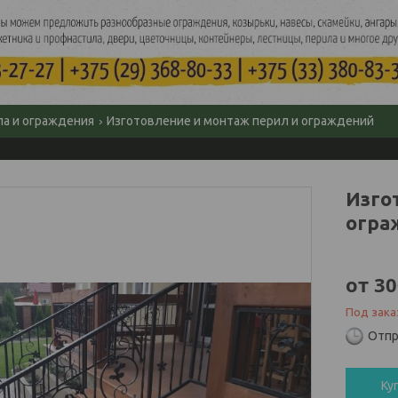
а и ограждения
Изготовление и монтаж перил и ограждений
Изго
огра
от
30
Под зака
Отпр
Ку