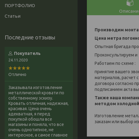
ПОРТФОЛИО
Описани
Статьи
Производим монтаж
Цена метра погонно
Опытная бригада пр
Покупатель
Проконсультируем и
24.11.2020
Работаем по схеме :
принятие вашего зво
Отлично
материалов, расчет 
договора согласно 
Заказывала изготовление
подписанием акта вы
металлической кровати по
Также наша компан
собственному эскизу.
Кровать отличная, надежная,
методом холодной 
красивая. Цена очень
адекватная, я перед
Изготовление металл
покупкой обошла все
заказам или выбор из
магазины и поняла, что все
очень однотипное, не
интересное, а самое главное