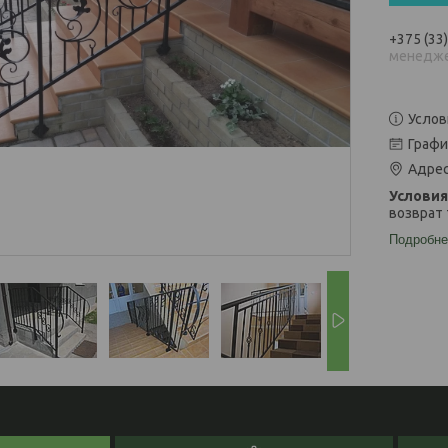
+375 (33
менедже
Услов
Графи
Адрес
возврат 
Подробне