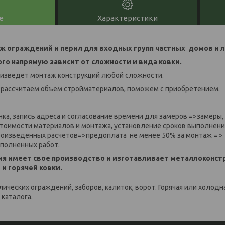
е
Характеристики
 ограждений и перил для входных групп частных домов и л
го напрямую зависит от сложности и вида ковки.
оизведет монтаж конструкций любой сложности.
 рассчитаем объем стройматериалов, поможем с приобретением.
нка, запись адреса и согласование времени для замеров =>замеры,
стоимости материалов и монтажа, установление сроков выполнени
произведенных расчетов=>предоплата не менее 50% за монтаж
= >
полненных работ.
ия имеет свое производство и изготавливает металлоконс
и горячей ковки.
ических ограждений, заборов, калиток, ворот. Горячая или холод
 каталога.