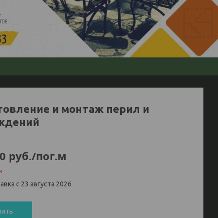
товление и монтаж перил и
ждений
0
руб.
/пог.м
з
авка с 23 августа 2026
пить