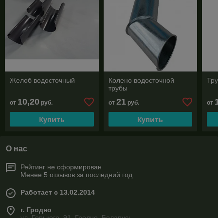
Желоб водосточный
Колено водосточной
Тру
трубы
10,20
21
от
руб.
от
руб.
от
Купить
Купить
О нас
Рейтинг не сформирован
Менее 5 отзывов за последний год
Работает с 13.02.2014
г. Гродно
ул. Горького, 91, Гродно, Беларусь