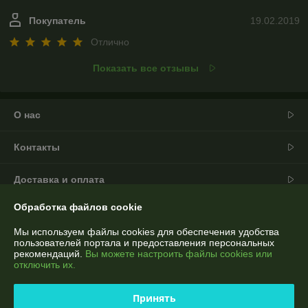
Покупатель
19.02.2019
Отлично
Показать все отзывы
О нас
Контакты
Доставка и оплата
Обработка файлов cookie
График работы
Мы используем файлы cookies для обеспечения удобства
пользователей портала и предоставления персональных
Полная версия сайта
рекомендаций.
Вы можете настроить файлы cookies или
отключить их.
Политика обработки cookies
Принять