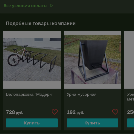
Все условия оплаты
Подобные товары компании
Велопарковка "Модерн"
Урна мусорная
Урн
ме
728
192
25
руб.
руб.
Купить
Купить