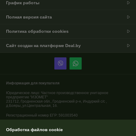
График работы
Полная версия сайта
Политика обработки cookies
Сайт создан на платформе Deal.by
Информация для покупателя
Юридическое лицо:
Частное производственное унитарное
предприятие "ИЗОМЕТ"
231712, Гродненская обл., Гродненский р-н, Индуркий с/с ,
д.Бояры,,ул.Центральная, 1б.
Регистрационный номер ЕГР: 591003540
УНП: 591003540
Обработка файлов cookie
Регистрационный орган: Гродненский городской исполнительный