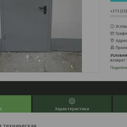
+375 (33
менедже
Услов
Графи
Адрес
Произ
возврат 
Подробне
е
Характеристики
я техническая