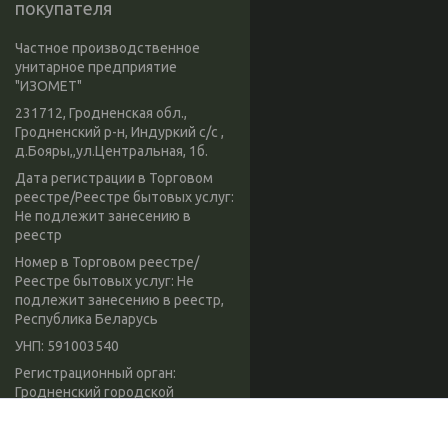
покупателя
Частное производственное
унитарное предприятие
"ИЗОМЕТ"
231712, Гродненская обл.,
Гродненский р-н, Индуркий с/с ,
д.Бояры,,ул.Центральная, 1б.
Дата регистрации в Торговом
реестре/Реестре бытовых услуг:
Не подлежит занесению в
реестр
Номер в Торговом реестре/
Реестре бытовых услуг: Не
подлежит занесению в реестр,
Республика Беларусь
УНП: 591003540
Регистрационный орган:
Гродненский городской
исполнительный комитет
Дата регистрации компании: